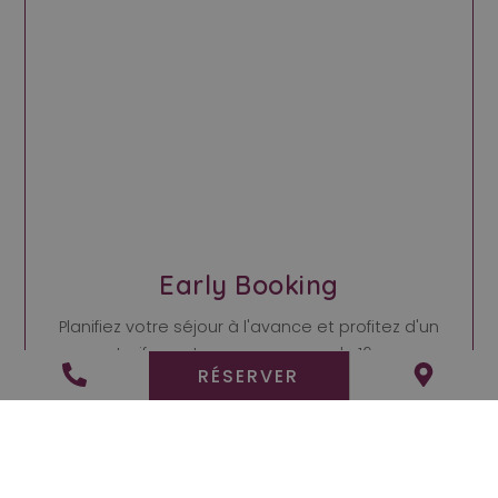
Early Booking
Planifiez votre séjour à l'avance et profitez d'un
tarif avantageux au coeur du 16e
RÉSERVER
arrondissement...
DÉCOUVRIR L'OFFRE