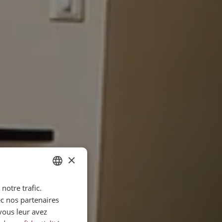
×
notre trafic.
FRENCH
ec nos partenaires
ENGLISH
vous leur avez